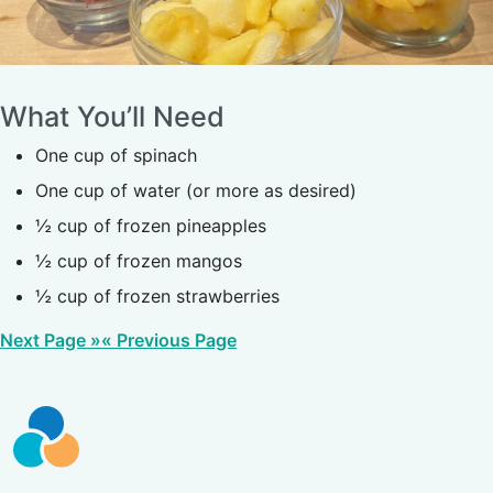
What You’ll Need
One cup of spinach
One cup of water (or more as desired)
½ cup of frozen pineapples
½ cup of frozen mangos
½ cup of frozen strawberries
Next Page »
« Previous Page